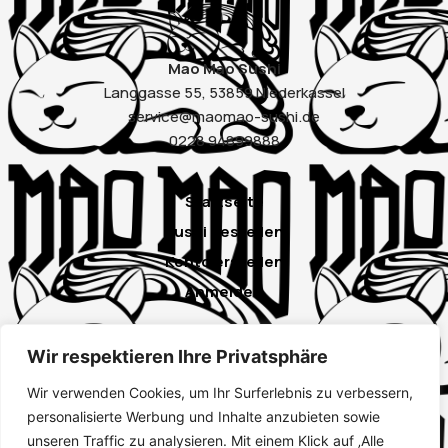
Mao Mao Sushi
Langgasse 55, 53859 Niederkassel
service@maomao-sushi.de
0228 94899888
Startseite
Sushi bestellen
Konto erstellen
Anmelden
Wir respektieren Ihre Privatsphäre
Instagram
Wir verwenden Cookies, um Ihr Surferlebnis zu verbessern,
Google
personalisierte Werbung und Inhalte anzubieten sowie
unseren Traffic zu analysieren. Mit einem Klick auf ‚Alle
Impressum