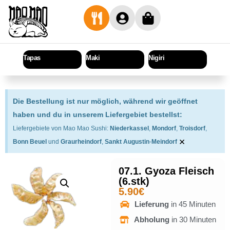
Tapas
Maki
Nigiri
Sashi
Die Bestellung ist nur möglich, während wir geöffnet
haben und du in unserem Liefergebiet bestellst:
Liefergebiete von Mao Mao Sushi:
Niederkassel
,
Mondorf
,
Troisdorf
,
×
Bonn Beuel
und
Graurheindorf
,
Sankt Augustin
-
Meindorf
07.1. Gyoza Fleisch
(6.stk)
5.90
€
Lieferung
in 45 Minuten
Abholung
in 30 Minuten