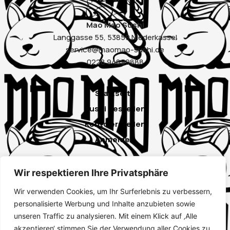
Mao Mao Sushi
Langgasse 55, 53859 Niederkassel
service@maomao-sushi.de
0228 94899888
Startseite
Sushi bestellen
Konto erstellen
Anmelden
Wir respektieren Ihre Privatsphäre
Instagram
Wir verwenden Cookies, um Ihr Surferlebnis zu verbessern,
Google
personalisierte Werbung und Inhalte anzubieten sowie
unseren Traffic zu analysieren. Mit einem Klick auf ‚Alle
Impressum
akzeptieren‘ stimmen Sie der Verwendung aller Cookies zu.