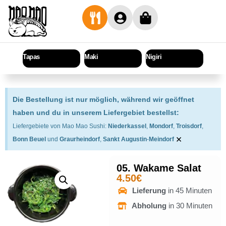
Tapas
Maki
Nigiri
Sashi
Die Bestellung ist nur möglich, während wir geöffnet
haben und du in unserem Liefergebiet bestellst:
Liefergebiete von Mao Mao Sushi:
Niederkassel
,
Mondorf
,
Troisdorf
,
×
Bonn Beuel
und
Graurheindorf
,
Sankt Augustin
-
Meindorf
05. Wakame Salat
4.50
€
Lieferung
in 45 Minuten
Abholung
in 30 Minuten