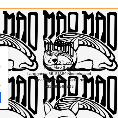
,
Mao Mao Sushi
Langgasse 55, 53859 Niederkassel
service@maomao-sushi.de
.
0228 94899888