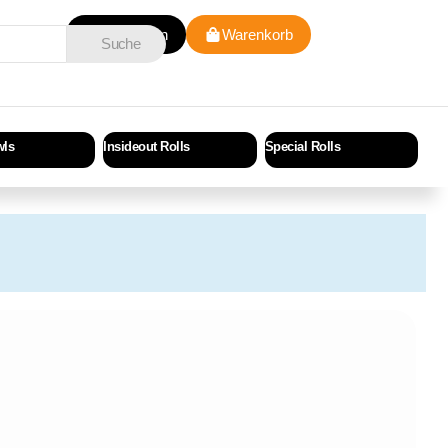
Anmelden
Warenkorb
Suche
wls
Insideout Rolls
Special Rolls
Cri