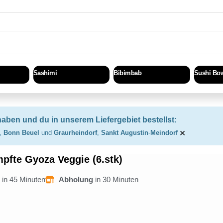
Sashimi
Bibimbab
Sushi Bo
haben und du in unserem Liefergebiet bestellst:
×
,
Bonn Beuel
und
Graurheindorf
,
Sankt Augustin
-
Meindorf
pfte Gyoza Veggie (6.stk)
g
in 45 Minuten
Abholung
in 30 Minuten