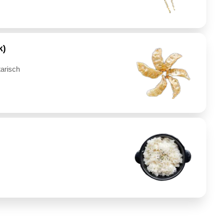
k)
tarisch