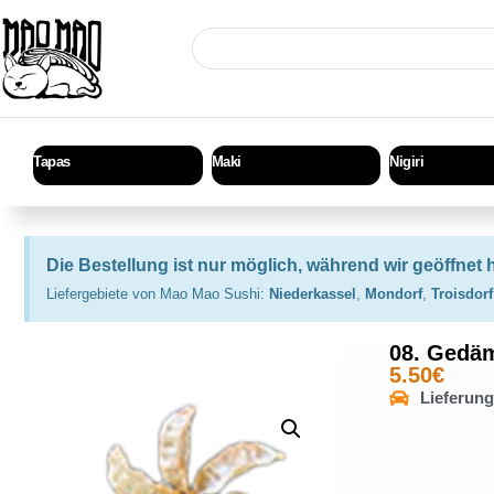
Tapas
Maki
Nigiri
Die Bestellung ist nur möglich, während wir geöffnet 
Liefergebiete von Mao Mao Sushi:
Niederkassel
,
Mondorf
,
Troisdorf
08. Gedäm
5.50
€
Lieferun