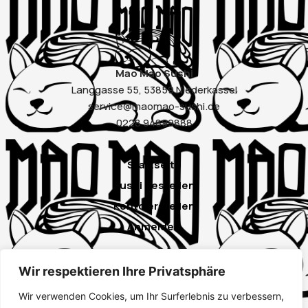
Mao Mao Sushi
Langgasse 55, 53859 Niederkassel
service@maomao-sushi.de
0228 94899888
Startseite
Sushi bestellen
Konto erstellen
Anmelden
Wir respektieren Ihre Privatsphäre
Instagram
Wir verwenden Cookies, um Ihr Surferlebnis zu verbessern,
Google