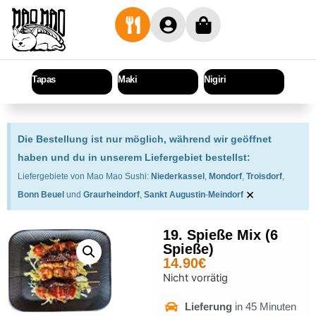
Tapas
Maki
Nigiri
Sashi
Die Bestellung ist nur möglich, während wir geöffnet
haben und du in unserem Liefergebiet bestellst:
Liefergebiete von Mao Mao Sushi:
Niederkassel
,
Mondorf
,
Troisdorf
,
×
Bonn Beuel
und
Graurheindorf
,
Sankt Augustin
-
Meindorf
19. Spieße Mix (6
Spieße)
14.90
€
Nicht vorrätig
Lieferung
in 45 Minuten