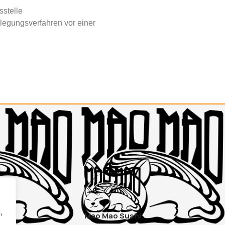
sstelle
beilegungsverfahren vor einer
,
Mao Mao Sushi