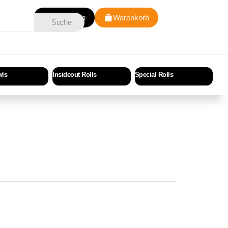
Anmelden
Warenkorb
Suche
wls
Insideout Rolls
Special Rolls
Cri