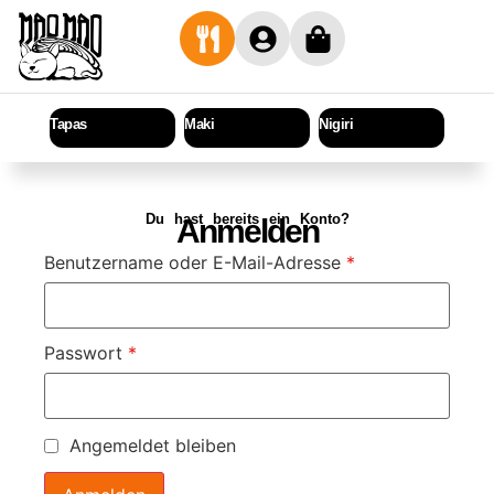
Tapas
Maki
Nigiri
Sashi
Du hast bereits ein Konto?
Anmelden
Benutzername oder E-Mail-Adresse
*
Passwort
*
Angemeldet bleiben