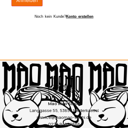
Anmelden
Noch kein Kunde?
Konto erstellen
Mao Mao Sushi
Langgasse 55, 53859 Niederkassel
service@maomao-sushi.de
0228 94899888