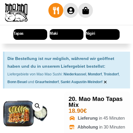
Tapas
Maki
Nigiri
Sashi
Die Bestellung ist nur möglich, während wir geöffnet
haben und du in unserem Liefergebiet bestellst:
Liefergebiete von Mao Mao Sushi:
Niederkassel
,
Mondorf
,
Troisdorf
,
×
Bonn Beuel
und
Graurheindorf
,
Sankt Augustin
-
Meindorf
20. Mao Mao Tapas
Mix
18.90
€
Lieferung
in 45 Minuten
Abholung
in 30 Minuten