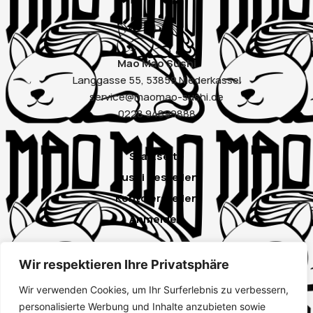
Mao Mao Sushi
Langgasse 55, 53859 Niederkassel
service@maomao-sushi.de
0228 94899888
Startseite
Sushi bestellen
Konto erstellen
Anmelden
Wir respektieren Ihre Privatsphäre
Instagram
Wir verwenden Cookies, um Ihr Surferlebnis zu verbessern,
Google
personalisierte Werbung und Inhalte anzubieten sowie