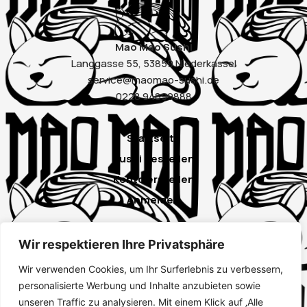
Mao Mao Sushi
Langgasse 55, 53859 Niederkassel
service@maomao-sushi.de
0228 94899888
Startseite
Sushi bestellen
Konto erstellen
Anmelden
Wir respektieren Ihre Privatsphäre
Instagram
Wir verwenden Cookies, um Ihr Surferlebnis zu verbessern,
Google
personalisierte Werbung und Inhalte anzubieten sowie
unseren Traffic zu analysieren. Mit einem Klick auf ‚Alle
Impressum