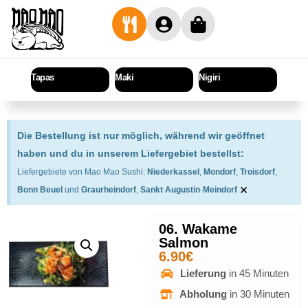
Tapas
Maki
Nigiri
Sashi
Die Bestellung ist nur möglich, während wir geöffnet
haben und du in unserem Liefergebiet bestellst:
Liefergebiete von Mao Mao Sushi:
Niederkassel
,
Mondorf
,
Troisdorf
,
×
Bonn Beuel
und
Graurheindorf
,
Sankt Augustin
-
Meindorf
06. Wakame
Salmon
6.90
€
Lieferung
in 45 Minuten
Abholung
in 30 Minuten