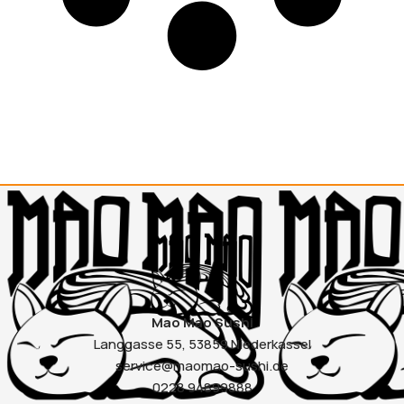
Mao Mao Sushi
Langgasse 55, 53859 Niederkassel
service@maomao-sushi.de
0228 94899888