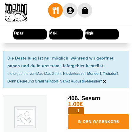
Tapas
Maki
Nigiri
Sashi
Die Bestellung ist nur möglich, während wir geöffnet
haben und du in unserem Liefergebiet bestellst:
Liefergebiete von Mao Mao Sushi:
Niederkassel
,
Mondorf
,
Troisdorf
,
×
Bonn Beuel
und
Graurheindorf
,
Sankt Augustin
-
Meindorf
406. Sesam
1.00
€
IN DEN WARENKORB