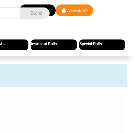
Anmelden
Warenkorb
Suche
wls
Insideout Rolls
Special Rolls
Cri