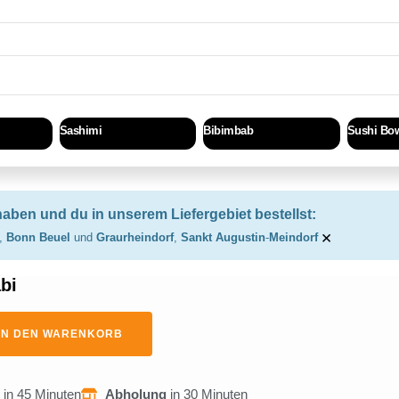
Sashimi
Bibimbab
Sushi Bo
haben und du in unserem Liefergebiet bestellst:
×
,
Bonn Beuel
und
Graurheindorf
,
Sankt Augustin
-
Meindorf
bi
IN DEN WARENKORB
g
in 45 Minuten
Abholung
in 30 Minuten