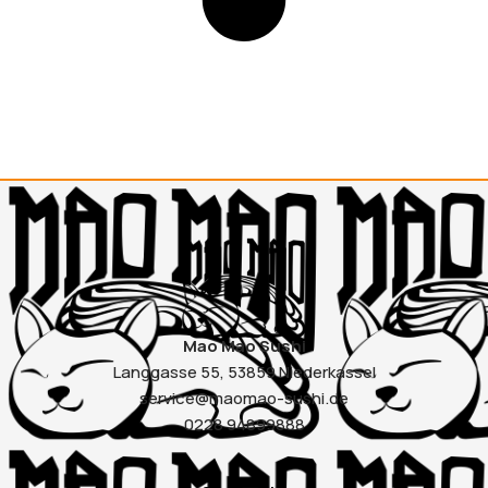
Mao Mao Sushi
Langgasse 55, 53859 Niederkassel
service@maomao-sushi.de
0228 94899888