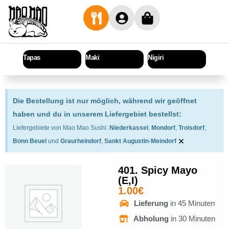
Tapas
Maki
Nigiri
Sashi
Die Bestellung ist nur möglich, während wir geöffnet
haben und du in unserem Liefergebiet bestellst:
Liefergebiete von Mao Mao Sushi:
Niederkassel
,
Mondorf
,
Troisdorf
,
×
Bonn Beuel
und
Graurheindorf
,
Sankt Augustin
-
Meindorf
401. Spicy Mayo
(E,I)
1.00
€
Lieferung
in 45 Minuten
Abholung
in 30 Minuten