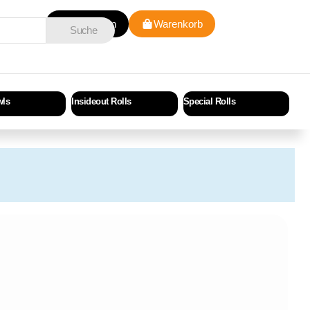
Anmelden
Warenkorb
Suche
wls
Insideout Rolls
Special Rolls
Cri