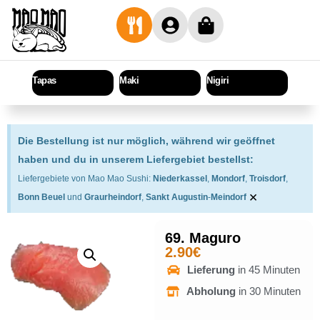
Tapas
Maki
Nigiri
Sashi
Die Bestellung ist nur möglich, während wir geöffnet
haben und du in unserem Liefergebiet bestellst:
Liefergebiete von Mao Mao Sushi:
Niederkassel
,
Mondorf
,
Troisdorf
,
×
Bonn Beuel
und
Graurheindorf
,
Sankt Augustin
-
Meindorf
69. Maguro
2.90
€
Lieferung
in 45 Minuten
Abholung
in 30 Minuten