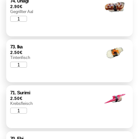
74. Unagi
2.90
€
Gegrillter Aal
73. Ika
2.50
€
Tintenfisch
71. Surimi
2.50
€
Krebsfleisch
70. Ebi