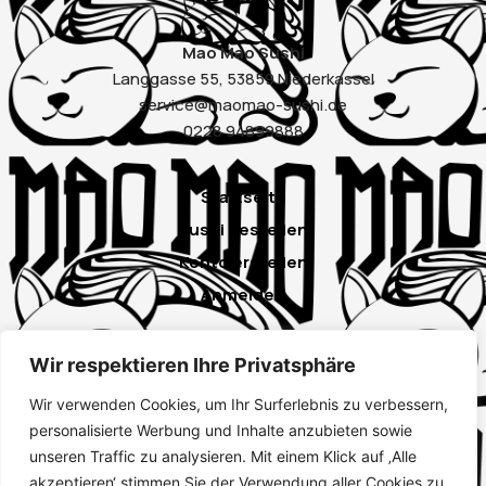
Mao Mao Sushi
Langgasse 55, 53859 Niederkassel
service@maomao-sushi.de
0228 94899888
Startseite
Sushi bestellen
Konto erstellen
Anmelden
Wir respektieren Ihre Privatsphäre
Instagram
Wir verwenden Cookies, um Ihr Surferlebnis zu verbessern,
Google
personalisierte Werbung und Inhalte anzubieten sowie
unseren Traffic zu analysieren. Mit einem Klick auf ‚Alle
Impressum
akzeptieren‘ stimmen Sie der Verwendung aller Cookies zu.