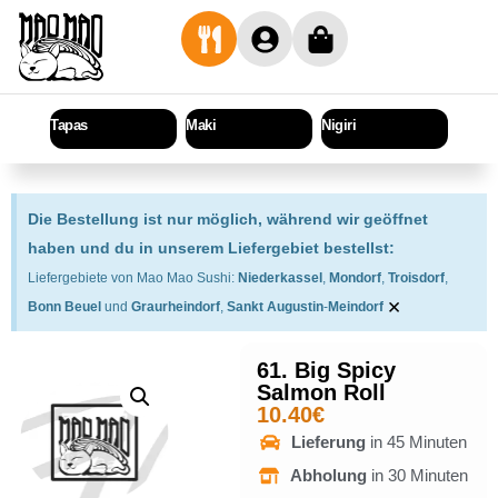
Tapas
Maki
Nigiri
Sashi
Die Bestellung ist nur möglich, während wir geöffnet
haben und du in unserem Liefergebiet bestellst:
Liefergebiete von Mao Mao Sushi:
Niederkassel
,
Mondorf
,
Troisdorf
,
×
Bonn Beuel
und
Graurheindorf
,
Sankt Augustin
-
Meindorf
61. Big Spicy
Salmon Roll
10.40
€
Lieferung
in 45 Minuten
Abholung
in 30 Minuten