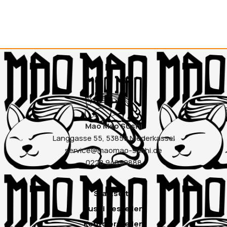
Mao Mao Sushi
Langgasse 55, 53859 Niederkassel
service@maomao-sushi.de
0228 94899888
Startseite
Sushi bestellen
Konto erstellen