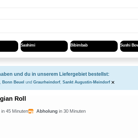
Sashimi
Bibimbab
Sushi Bo
haben und du in unserem Liefergebiet bestellst:
×
,
Bonn Beuel
und
Graurheindorf
,
Sankt Augustin
-
Meindorf
gian Roll
g
in 45 Minuten
Abholung
in 30 Minuten