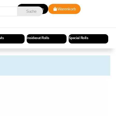
Anmelden
Warenkorb
Suche
wls
Insideout Rolls
Special Rolls
Cri