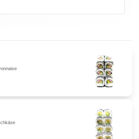
yonnaise
schkäse