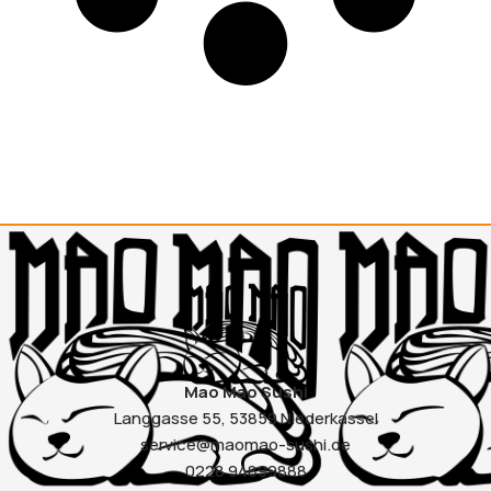
Mao Mao Sushi
Langgasse 55, 53859 Niederkassel
service@maomao-sushi.de
0228 94899888