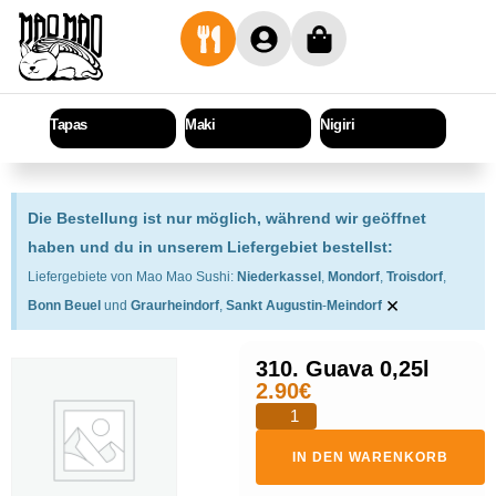
Tapas
Maki
Nigiri
Sashi
Die Bestellung ist nur möglich, während wir geöffnet
haben und du in unserem Liefergebiet bestellst:
Liefergebiete von Mao Mao Sushi:
Niederkassel
,
Mondorf
,
Troisdorf
,
×
Bonn Beuel
und
Graurheindorf
,
Sankt Augustin
-
Meindorf
310. Guava 0,25l
2.90
€
IN DEN WARENKORB