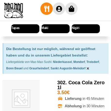
Tapas
Maki
Nigiri
Sashi
Die Bestellung ist nur möglich, während wir geöffnet
haben und du in unserem Liefergebiet bestellst:
Liefergebiete von Mao Mao Sushi:
Niederkassel
,
Mondorf
,
Troisdorf
,
×
Bonn Beuel
und
Graurheindorf
,
Sankt Augustin
-
Meindorf
302. Coca Cola Zero
1l
3.50
€
Lieferung
in 45 Minuten
Abholung
in 30 Minuten