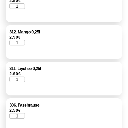
2.50
€
312. Mango 0,25l
2.90
€
311. Liychee 0,25l
2.90
€
306. Fassbrause
2.50
€