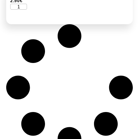
2.90
€