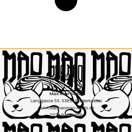
Mao Mao Sushi
Langgasse 55, 53859 Niederkassel
service@maomao-sushi.de
0228 94899888