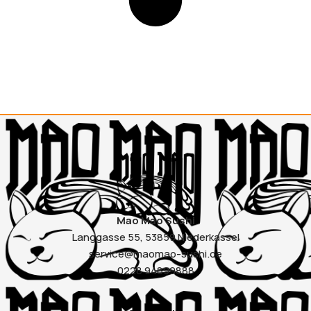
Mao Mao Sushi
Langgasse 55, 53859 Niederkassel
service@maomao-sushi.de
0228 94899888