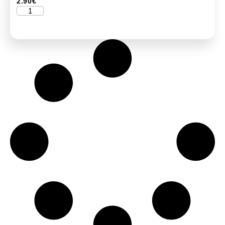
2.90
€