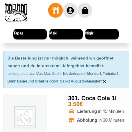
Tapas
Maki
Nigiri
Sashi
Die Bestellung ist nur möglich, während wir geöffnet
haben und du in unserem Liefergebiet bestellst:
Liefergebiete von Mao Mao Sushi:
Niederkassel
,
Mondorf
,
Troisdorf
,
×
Bonn Beuel
und
Graurheindorf
,
Sankt Augustin
-
Meindorf
301. Coca Cola 1l
3.50
€
Lieferung
in 45 Minuten
Abholung
in 30 Minuten