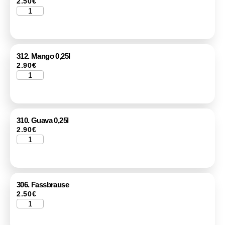
2.50
€
312. Mango 0,25l
2.90
€
310. Guava 0,25l
2.90
€
306. Fassbrause
2.50
€