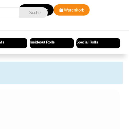
Anmelden
Warenkorb
Suche
wls
Insideout Rolls
Special Rolls
Cri