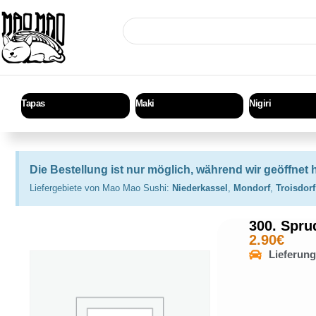
Tapas
Maki
Nigiri
Die Bestellung ist nur möglich, während wir geöffnet 
Liefergebiete von Mao Mao Sushi:
Niederkassel
,
Mondorf
,
Troisdorf
300. Spru
2.90
€
Lieferun