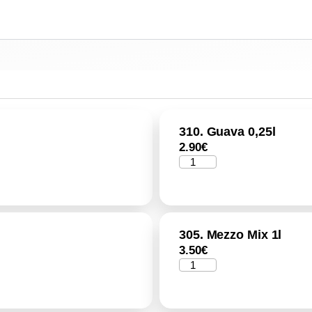
310. Guava 0,25l
2.90
€
305. Mezzo Mix 1l
3.50
€