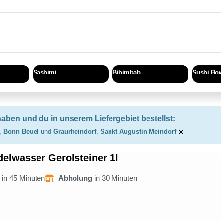
Sashimi
Bibimbab
Sushi Bo
haben und du in unserem Liefergebiet bestellst:
×
,
Bonn Beuel
und
Graurheindorf
,
Sankt Augustin
-
Meindorf
delwasser Gerolsteiner 1l
g
in 45 Minuten
Abholung
in 30 Minuten