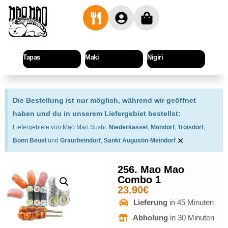
Tapas
Maki
Nigiri
Sashi
Die Bestellung ist nur möglich, während wir geöffnet
haben und du in unserem Liefergebiet bestellst:
Liefergebiete von Mao Mao Sushi:
Niederkassel
,
Mondorf
,
Troisdorf
,
×
Bonn Beuel
und
Graurheindorf
,
Sankt Augustin
-
Meindorf
256. Mao Mao
Combo 1
23.90
€
Lieferung
in 45 Minuten
Abholung
in 30 Minuten