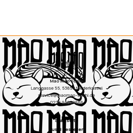
Mao Mao Sushi
Langgasse 55, 53859 Niederkassel
service@maomao-sushi.de
0228 94899888
Startseite
Sushi bestellen